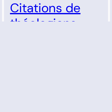
Citations de
théologiens
protestants sur
le « Mystère
d’Israël »
Citations de théologiens protestants sur
le "mystère d'Israël".
31 août 2025