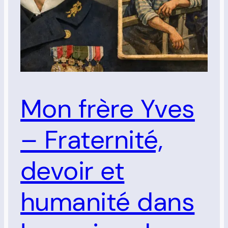
Mon frère Yves
– Fraternité,
devoir et
humanité dans