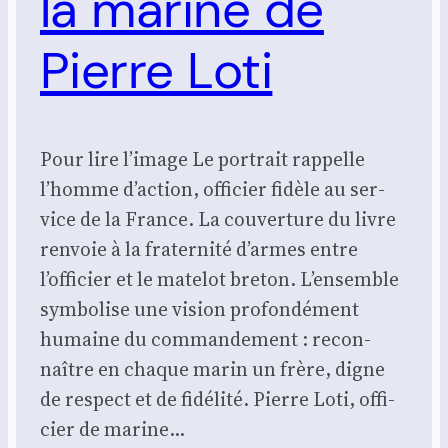
la marine de
Pierre Loti
Pour lire l’image Le por­trait rap­pelle
l’homme d’action, offi­cier fidèle au ser­
vice de la France. La cou­ver­ture du livre
ren­voie à la fra­ter­ni­té d’armes entre
l’officier et le mate­lot bre­ton. L’ensemble
sym­bo­lise une vision pro­fon­dé­ment
humaine du com­man­de­ment : recon­
naître en chaque marin un frère, digne
de res­pect et de fidé­li­té. Pierre Loti, offi­
cier de marine…