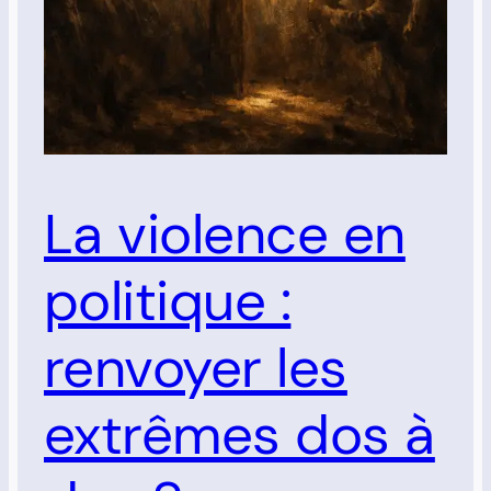
La violence en
politique :
renvoyer les
extrêmes dos à