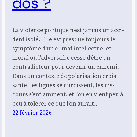
dos ?
La vio­lence poli­tique n’est jamais un acci­
dent iso­lé. Elle est presque tou­jours le
symp­tôme d’un cli­mat intel­lec­tuel et
moral où l’adversaire cesse d’être un
contra­dic­teur pour deve­nir un enne­mi.
Dans un contexte de pola­ri­sa­tion crois­
sante, les lignes se dur­cissent, les dis­
cours s’enflamment, et l’on en vient peu à
peu à tolé­rer ce que l’on aurait…
22 février 2026