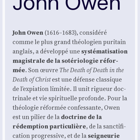
John Owen
John Owen
(1616–1683), consi­dé­ré
comme le plus grand théo­lo­gien puri­tain
anglais, a déve­lop­pé une
sys­té­ma­ti­sa­tion
magis­trale de la soté­rio­lo­gie réfor­
mée
. Son œuvre
The Death of Death in the
Death of Christ
est une défense clas­sique
de l’expiation limi­tée. Il unit rigueur doc­
tri­nale et vie spi­ri­tuelle pro­fonde. Pour la
théo­lo­gie réfor­mée confes­sante, Owen
est un pilier de la
doc­trine de la
rédemp­tion par­ti­cu­lière
, de la sanc­ti­fi­
ca­tion pro­gres­sive, et de la
sei­gneu­rie