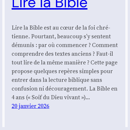
Lire la Bible
Lire la Bible est au cœur de la foi chré­
tienne. Pour­tant, beau­coup s’y sentent
dému­nis : par où com­men­cer ? Com­ment
com­prendre des textes anciens ? Faut-il
tout lire de la même manière ? Cette page
pro­pose quelques repères simples pour
entrer dans la lec­ture biblique sans
confu­sion ni décou­ra­ge­ment. La Bible en
4 ans (« Soif du Dieu vivant »)…
20 janvier 2026