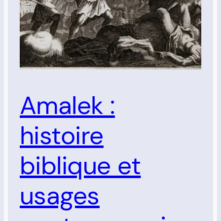
Amalek :
histoire
biblique et
usages