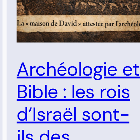
Archéologie et
Bible : les rois
d’Israël sont-
ils des