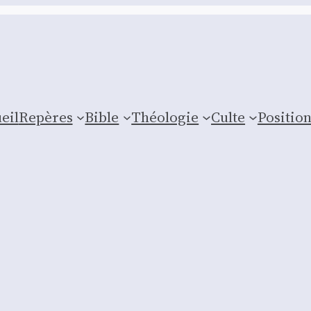
eil
Repères
Bible
Théologie
Culte
Posi­tio