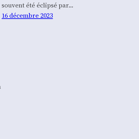
sou­vent été éclip­sé par…
16 décembre 2023
n