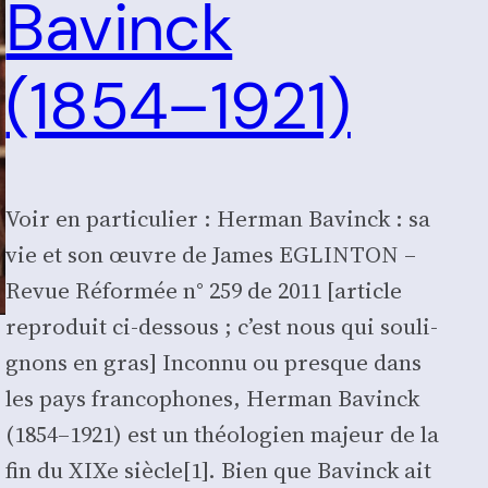
Bavinck
(1854–1921)
Voir en par­ti­cu­lier : Her­man Bavinck : sa
vie et son œuvre de James EGLINTON –
Revue Réfor­mée n° 259 de 2011 [article
repro­duit ci-des­sous ; c’est nous qui sou­li­
gnons en gras] Incon­nu ou presque dans
les pays fran­co­phones, Her­man Bavinck
(1854–1921) est un théo­lo­gien majeur de la
fin du XIXe siècle[1]. Bien que Bavinck ait