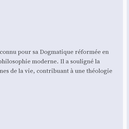
t connu pour sa Dog­ma­tique réfor­mée en
i­lo­so­phie moderne. Il a sou­li­gné la
nes de la vie, contri­buant à une théo­lo­gie