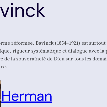
vinck
forme réfor­mée, Bavinck (1854–1921) est sur­tou
ue, rigueur sys­té­ma­tique et dia­logue avec la ph
ce de la sou­ve­rai­ne­té de Dieu sur tous les domai
ure.
Herman