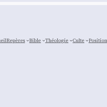
eil
Repères
Bible
Théologie
Culte
Posi­tio