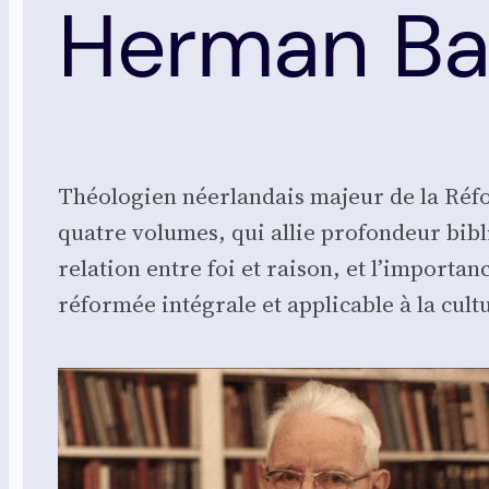
Herman Ba
Théo­lo­gien néer­lan­dais majeur de la Ré
quatre volumes, qui allie pro­fon­deur bibliq
rela­tion entre foi et rai­son, et l’importan
réfor­mée inté­grale et appli­cable à la cult