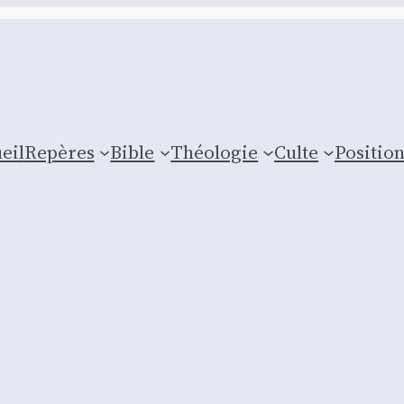
eil
Repères
Bible
Théologie
Culte
Posi­tio