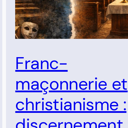
Franc-
maçonnerie et
christianisme :
discernement