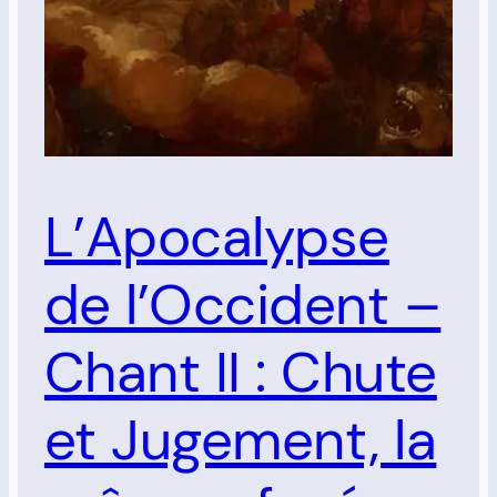
L’Apocalypse
de l’Occident –
Chant II : Chute
et Jugement, la