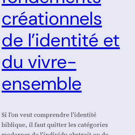
créationnels
de l’identité et
du vivre-
ensemble
Si l’on veut com­prendre l’identité
biblique, il faut quit­ter les caté­go­ries
modernes de l’individu abs­trait ou de