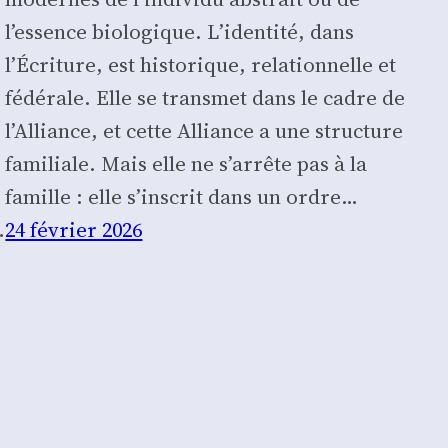
l’essence bio­lo­gique. L’identité, dans
l’Écriture, est his­to­rique, rela­tion­nelle et
fédé­rale. Elle se trans­met dans le cadre de
l’Alliance, et cette Alliance a une struc­ture
fami­liale. Mais elle ne s’arrête pas à la
famille : elle s’inscrit dans un ordre…
…
24 février 2026