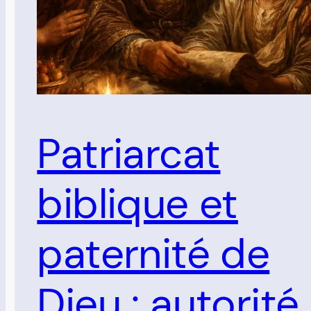
Patriarcat
biblique et
paternité de
Dieu : autorité,