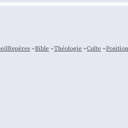
eil
Repères
Bible
Théologie
Culte
Posi­tio