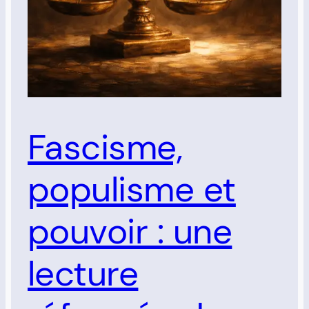
Fascisme,
populisme et
pouvoir : une
lecture