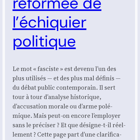
réformée de
l’échiquier
politique
Le mot « fas­ciste » est deve­nu l’un des
plus uti­li­sés — et des plus mal défi­nis —
du débat public contem­po­rain. Il sert
tour à tour d’analyse his­to­rique,
d’accusation morale ou d’arme polé­
mique. Mais peut-on encore l’employer
sans le pré­ci­ser ? Et que désigne-t-il réel­
le­ment ? Cette page part d’une cla­ri­fi­ca­