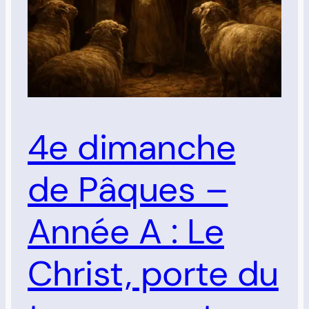
4e dimanche
de Pâques –
Année A : Le
Christ, porte du