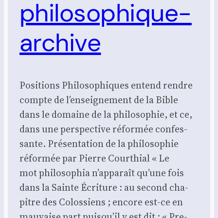
philosophique-
archive
Posi­tions Phi­lo­so­phiques entend rendre
compte de l’enseignement de la Bible
dans le domaine de la phi­lo­so­phie, et ce,
dans une pers­pec­tive réfor­mée confes­
sante. Présentation de la philosophie
réformée par Pierre Courthial « Le
mot phi­lo­so­phia n’apparaît qu’une fois
dans la Sainte Écri­ture : au second cha­
pitre des Colos­siens ; encore est-ce en
mau­vaise part puisqu’il y est dit : « Pre­