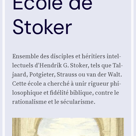
École de
Stoker
Ensemble des dis­ciples et héri­tiers intel­
lec­tuels d’Hendrik G. Sto­ker, tels que Tal­
jaard, Pot­gie­ter, Strauss ou van der Walt.
Cette école a cher­ché à unir rigueur phi­
lo­so­phique et fidé­li­té biblique, contre le
ratio­na­lisme et le sécu­la­risme.