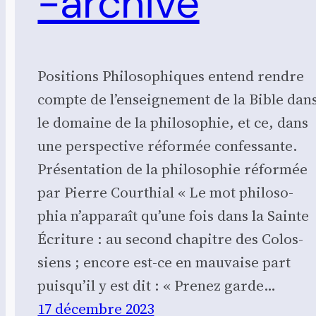
-archive
Posi­tions Phi­lo­so­phiques entend rendre
compte de l’enseignement de la Bible dan
le domaine de la phi­lo­so­phie, et ce, dans
une pers­pec­tive réfor­mée confes­sante.
Présentation de la philosophie réformée
par Pierre Courthial « Le mot phi­lo­so­
phia n’apparaît qu’une fois dans la Sainte
Écri­ture : au second cha­pitre des Colos­
siens ; encore est-ce en mau­vaise part
puisqu’il y est dit : « Pre­nez garde…
17 décembre 2023