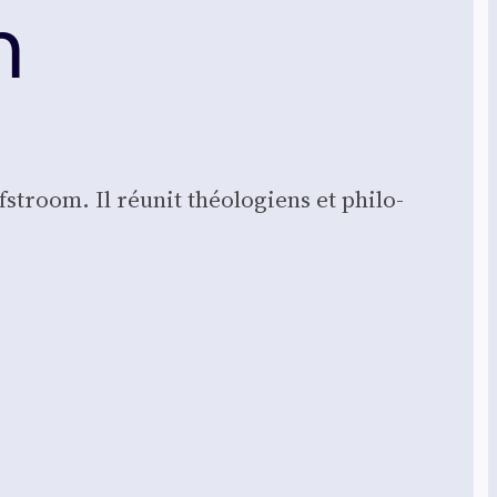
m
f­stroom. Il réunit théo­lo­giens et phi­lo­