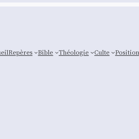
eil
Repères
Bible
Théologie
Culte
Posi­tio