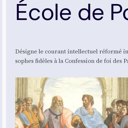
École de P
Désigne le cou­rant intel­lec­tuel réfor­mé ins
sophes fidèles à la Confes­sion de foi des Pa