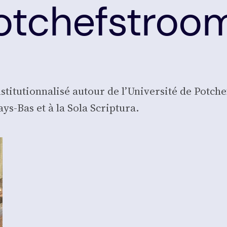
otchefstroo
­ti­tu­tion­na­li­sé autour de l’Université de Pot­che
ys-Bas et à la Sola Scrip­tu­ra.