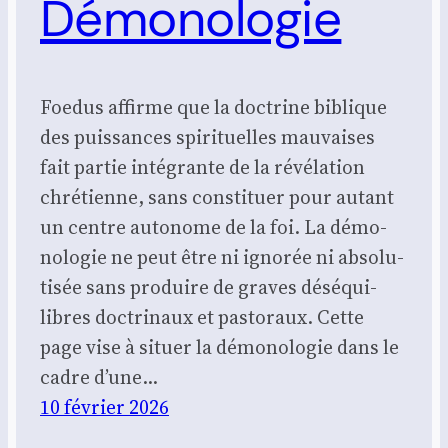
Démonologie
Foe­dus affirme que la doc­trine biblique
des puis­sances spi­ri­tuelles mau­vaises
fait par­tie inté­grante de la révé­la­tion
chré­tienne, sans consti­tuer pour autant
un centre auto­nome de la foi. La démo­
no­lo­gie ne peut être ni igno­rée ni abso­lu­
ti­sée sans pro­duire de graves dés­équi­
libres doc­tri­naux et pas­to­raux. Cette
page vise à situer la démo­no­lo­gie dans le
cadre d’une…
10 février 2026