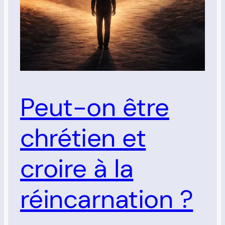
Peut-on être
chrétien et
croire à la
réincarnation ?