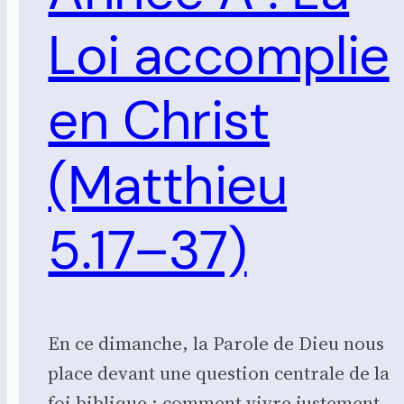
Loi accomplie
en Christ
(Matthieu
5.17–37)
En ce dimanche, la Parole de Dieu nous
place devant une ques­tion cen­trale de la
foi biblique : com­ment vivre jus­te­ment