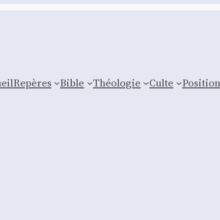
eil
Repères
Bible
Théologie
Culte
Posi­tio