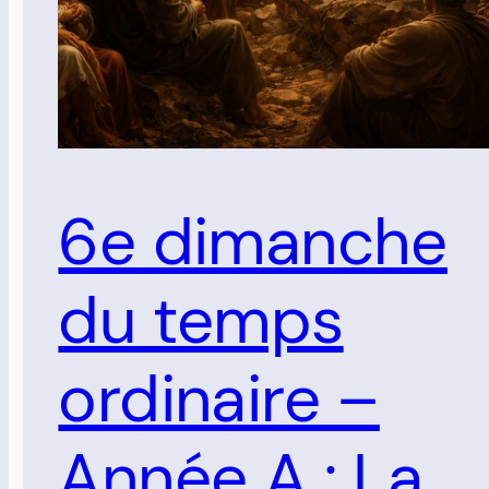
6e dimanche
du temps
ordinaire –
Année A : La