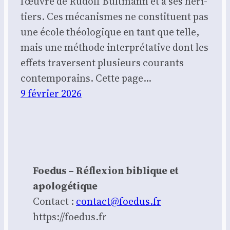
l’œuvre de Rudolf Bult­mann et à ses héri­
tiers. Ces méca­nismes ne consti­tuent pas
une école théo­lo­gique en tant que telle,
mais une méthode inter­pré­ta­tive dont les
effets tra­versent plu­sieurs cou­rants
contem­po­rains. Cette page…
9 février 2026
Foedus – Réflexion biblique et
apologétique
Contact :
contact@foedus.fr
https://foedus.fr⁠