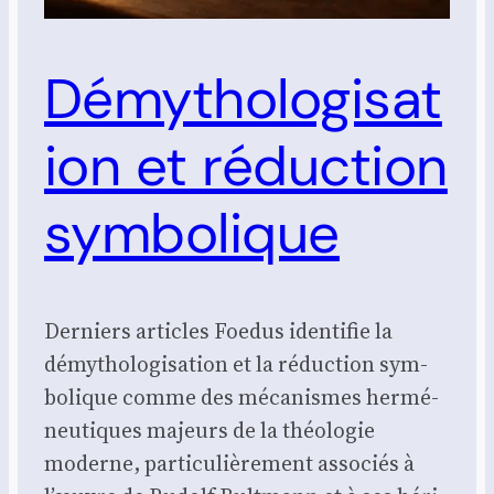
Démythologisat
ion et réduction
symbolique
Der­niers articles Foe­dus iden­ti­fie la
démy­tho­lo­gi­sa­tion et la réduc­tion sym­
bo­lique comme des méca­nismes her­mé­
neu­tiques majeurs de la théo­lo­gie
moderne, par­ti­cu­liè­re­ment asso­ciés à