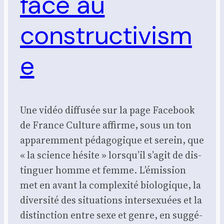
face au
constructivism
e
Une vidéo dif­fu­sée sur la page Face­book
de France Culture affirme, sous un ton
appa­rem­ment péda­go­gique et serein, que
« la science hésite » lorsqu’il s’agit de dis­
tin­guer homme et femme. L’émission
met en avant la com­plexi­té bio­lo­gique, la
diver­si­té des situa­tions inter­sexuées et la
dis­tinc­tion entre sexe et genre, en sug­gé­