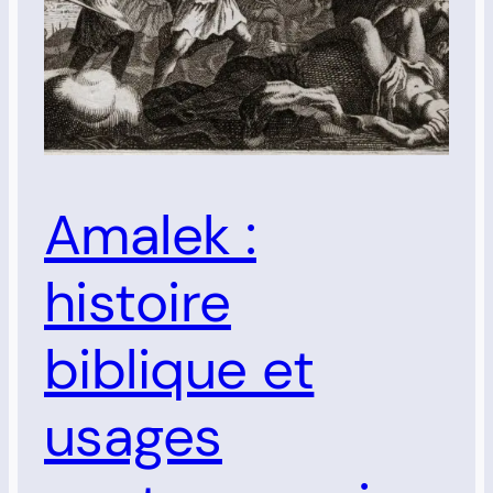
Amalek :
histoire
biblique et
usages