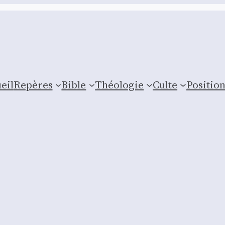
eil
Repères
Bible
Théologie
Culte
Posi­tio