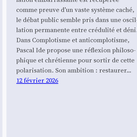
comme preuve d’un vaste sys­tème caché,
le débat public semble pris dans une oscil
la­tion per­ma­nente entre cré­du­li­té et déni
Dans Com­plo­tisme et anti­com­plo­tisme,
Pas­cal Ide pro­pose une réflexion phi­lo­so­
phique et chré­tienne pour sor­tir de cette
pola­ri­sa­tion. Son ambi­tion : res­tau­rer…
12 février 2026