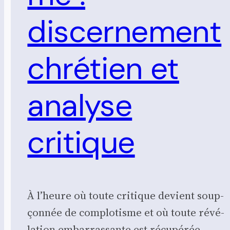
discernement
chrétien et
analyse
critique
À l’heure où toute cri­tique devient soup­
çon­née de com­plo­tisme et où toute révé­
la­tion embar­ras­sante est récu­pé­rée