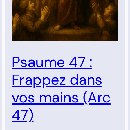
Psaume 47 :
Frappez dans
vos mains (Arc
47)