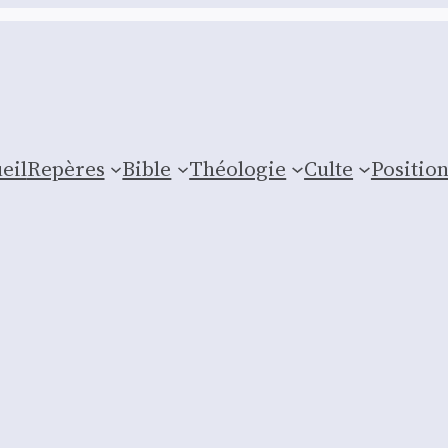
eil
Repères
Bible
Théologie
Culte
Posi­tio