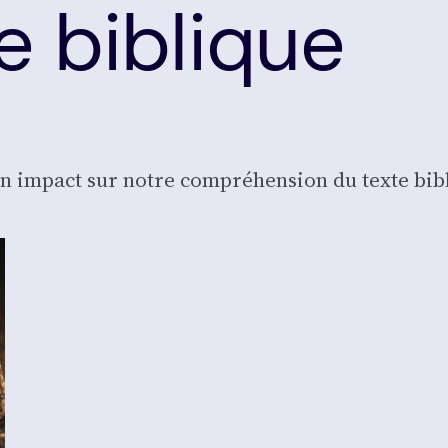
e biblique
un impact sur notre com­pré­hen­sion du texte bib