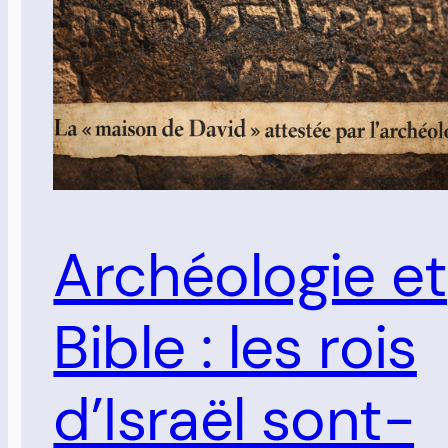
Archéologie et
Bible : les rois
d’Israël sont-