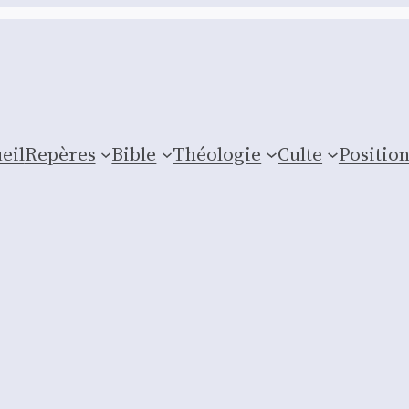
eil
Repères
Bible
Théologie
Culte
Posi­tio