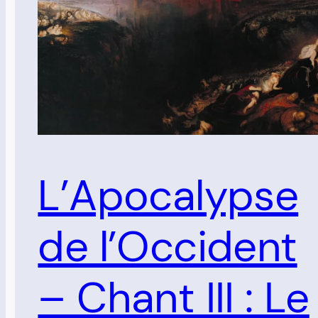
L’Apocalypse
de l’Occident
– Chant III : Le