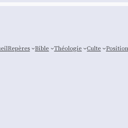
eil
Repères
Bible
Théologie
Culte
Posi­tio