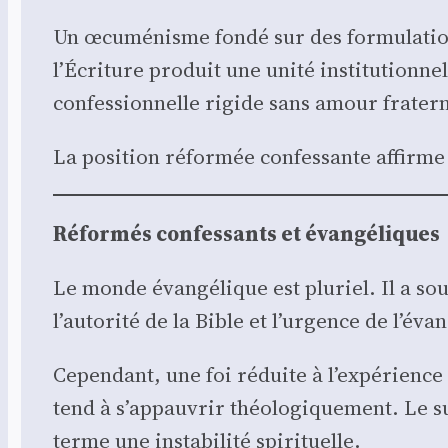
Un œcu­mé­nisme fon­dé sur des for­mu­la­tio
l’Écriture pro­duit une uni­té ins­ti­tu­tion­ne
confes­sion­nelle rigide sans amour fra­ter­n
La posi­tion réfor­mée confes­sante affirme q
Réfor­més confes­sants et évan­gé­liques
Le monde évan­gé­lique est plu­riel. Il a sou
l’autorité de la Bible et l’urgence de l’év
Cepen­dant, une foi réduite à l’expérience i
tend à s’appauvrir théo­lo­gi­que­ment. Le su
terme une insta­bi­li­té spi­ri­tuelle.