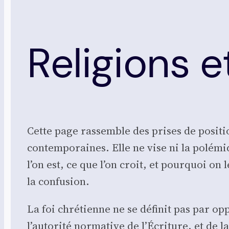
Religions e
Cette page ras­semble des prises de posi­tion
contem­po­raines. Elle ne vise ni la polé­miq
l’on est, ce que l’on croit, et pour­quoi on
la confu­sion.
La foi chré­tienne ne se défi­nit pas par opp
l’autorité nor­ma­tive de l’Écriture, et de la