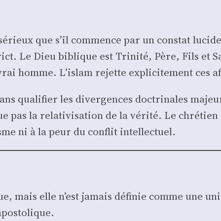
sérieux que s’il com­mence par un constat lucide :
ct. Le Dieu biblique est Tri­ni­té, Père, Fils et S
ai homme. L’islam rejette expli­ci­te­ment ces aff
s qua­li­fier les diver­gences doc­tri­nales majeur
pas la rela­ti­vi­sa­tion de la véri­té. Le chré­tien
isme ni à la peur du conflit intel­lec­tuel.
ue, mais elle n’est jamais défi­nie comme une uni­t
pos­to­lique.