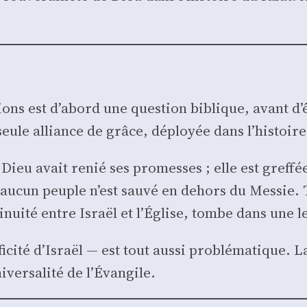
tions est d’abord une ques­tion biblique, avant d’ê
seule alliance de grâce, déployée dans l’histoire
Dieu avait renié ses pro­messes ; elle est gref­fé
cun peuple n’est sau­vé en dehors du Mes­sie. Tou
nui­té entre Israël et l’Église, tombe dans une lec
fi­ci­té d’Israël — est tout aus­si pro­blé­ma­tique.
ver­sa­li­té de l’Évangile.