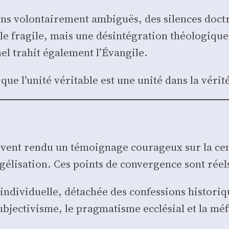
ns volon­tai­re­ment ambi­guës, des silences doc­t
lle fra­gile, mais une dés­in­té­gra­tion théo­lo­giqu
el tra­hit éga­le­ment l’Évangile.
ue l’unité véri­table est une uni­té dans la véri­t
­vent ren­du un témoi­gnage cou­ra­geux sur la cen­t
angélisation. Ces points de conver­gence sont réel
ndi­vi­duelle, déta­chée des confes­sions his­to­riq
b­jec­ti­visme, le prag­ma­tisme ecclé­sial et la m