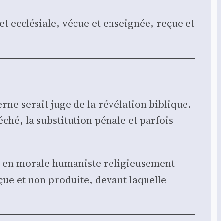
 et ecclé­siale, vécue et ensei­gnée, reçue et
rne serait juge de la révé­la­tion biblique.
éché, la sub­sti­tu­tion pénale et par­fois
me en morale huma­niste reli­gieu­se­ment
reçue et non pro­duite, devant laquelle