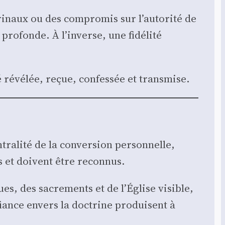
ri­naux ou des com­pro­mis sur l’autorité de
e pro­fonde. À l’inverse, une fidé­li­té
é révé­lée, reçue, confes­sée et trans­mise.
ra­li­té de la conver­sion per­son­nelle,
s et doivent être recon­nus.
ues, des sacre­ments et de l’Église visible,
éfiance envers la doc­trine pro­duisent à