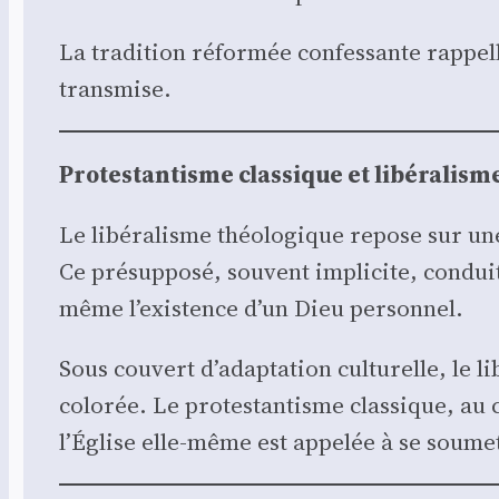
La tra­di­tion réfor­mée confes­sante rap­pel
trans­mise.
Pro­tes­tan­tisme clas­sique et libé­ra­lism
Le libé­ra­lisme théo­lo­gique repose sur un
Ce pré­sup­po­sé, sou­vent impli­cite, conduit 
même l’existence d’un Dieu per­son­nel.
Sous cou­vert d’adaptation cultu­relle, le li
colo­rée. Le pro­tes­tan­tisme clas­sique, a
l’Église elle-même est appe­lée à se sou­me