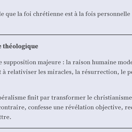
le que la foi chré­tienne est à la fois per­son­nelle
e théo­lo­gique
e sup­po­si­tion majeure : la rai­son humaine mode
à rela­ti­vi­ser les miracles, la résur­rec­tion, le p
bé­ra­lisme finit par trans­for­mer le chris­tia­nis
u contraire, confesse une révé­la­tion objec­tive, 
ttre.