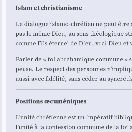
Islam et chris­tia­nisme
Le dia­logue isla­mo-chré­tien ne peut être 
pas le même Dieu, au sens théo­lo­gique stri
comme Fils éter­nel de Dieu, vrai Dieu et vr
Par­ler de « foi abra­ha­mique com­mune » san
peuse. Le res­pect des per­sonnes n’implique 
aus­si avec fidé­li­té, sans céder au syn­cré­t
Posi­tions œcu­mé­niques
L’unité chré­tienne est un impé­ra­tif bibliq
l’unité à la confes­sion com­mune de la foi a