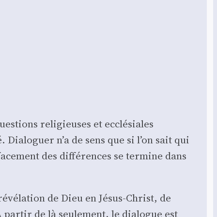
es­tions reli­gieuses et ecclé­siales
. Dia­lo­guer n’a de sens que si l’on sait qui
ffacement des dif­fé­rences se ter­mine dans
 révé­la­tion de Dieu en Jésus-Christ, de
À par­tir de là seule­ment, le dia­logue est