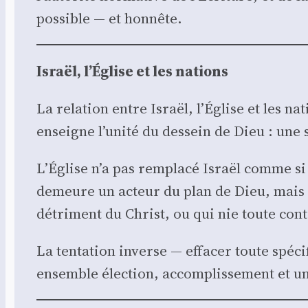
pos­sible — et hon­nête.
Israël, l’Église et les nations
La rela­tion entre Israël, l’Église et les na
enseigne l’unité du des­sein de Dieu : une 
L’Église n’a pas rem­pla­cé Israël comme si 
demeure un acteur du plan de Dieu, mais au
détri­ment du Christ, ou qui nie toute conti­
La ten­ta­tion inverse — effa­cer toute spé­ci­
ensemble élec­tion, accom­plis­se­ment et uni­