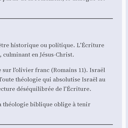
tre his­to­rique ou poli­tique. L’Écriture
, culmi­nant en Jésus-Christ.
e sur l’olivier franc (Romains 11). Israël
te théo­lo­gie qui abso­lu­tise Israël au
­ture dés­équi­li­brée de l’Écriture.
 La théo­lo­gie biblique oblige à tenir