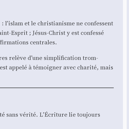
 l’islam et le chris­tia­nisme ne confessent
aint-Esprit ; Jésus-Christ y est confes­sé
ir­ma­tions cen­trales.
es relève d’une sim­pli­fi­ca­tion trom­
 est appe­lé à témoi­gner avec cha­ri­té, mais
é sans véri­té. L’Écriture lie tou­jours