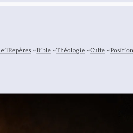
eil
Repères
Bible
Théologie
Culte
Posi­tio