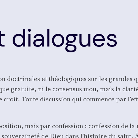
t dialogues
 doc­tri­nales et théo­lo­giques sur les grandes qu
ue gra­tuite, ni le consen­sus mou, mais la clar­té
 le croit. Toute dis­cus­sion qui com­mence par l’e
o­si­tion, mais par confes­sion : confes­sion de la
 sou­ve­rai­ne­té de Dieu dans l’histoire du salut. 