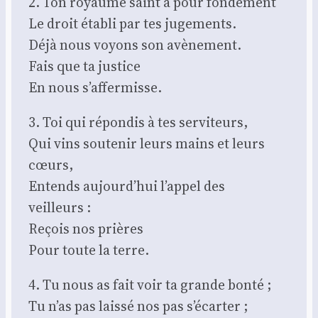
2. Ton royaume saint a pour fon­de­ment
Le droit éta­bli par tes juge­ments.
Déjà nous voyons son avè­ne­ment.
Fais que ta jus­tice
En nous s’affermisse.
3. Toi qui répon­dis à tes ser­vi­teurs,
Qui vins sou­te­nir leurs mains et leurs
cœurs,
Entends aujourd’hui l’appel des
veilleurs :
Reçois nos prières
Pour toute la terre.
4. Tu nous as fait voir ta grande bon­té ;
Tu n’as pas lais­sé nos pas s’écarter ;