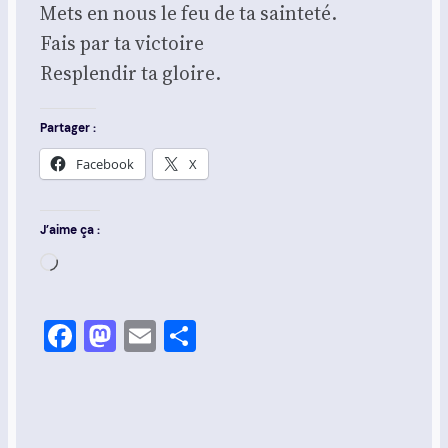
Mets en nous le feu de ta sain­te­té.
Fais par ta vic­toire
Res­plen­dir ta gloire.
Partager :
Face­book
X
J’aime ça :
Char­
ge­
ment…
Facebook
Mastodon
Email
Share