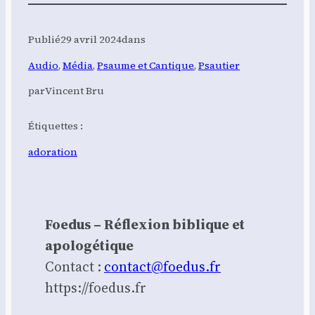
Publié
29 avril 2024
dans
Audio
, 
Média
, 
Psaume et Cantique
, 
Psautier
par
Vincent Bru
Étiquettes :
adoration
Foedus – Réflexion biblique et
apologétique
Contact :
contact@foedus.fr
https://foedus.fr⁠