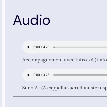
Audio
Accom­pa­gne­ment avec intro x6 (Uni
Suno AI (A cap­pel­la sacred music ins­pi