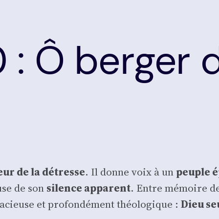
: Ô berger d’
ur de la détresse
. Il donne voix à un
peuple é
euse de son
silence appa­rent
. Entre mémoire de 
­cieuse et pro­fon­dé­ment théo­lo­gique :
Dieu seu