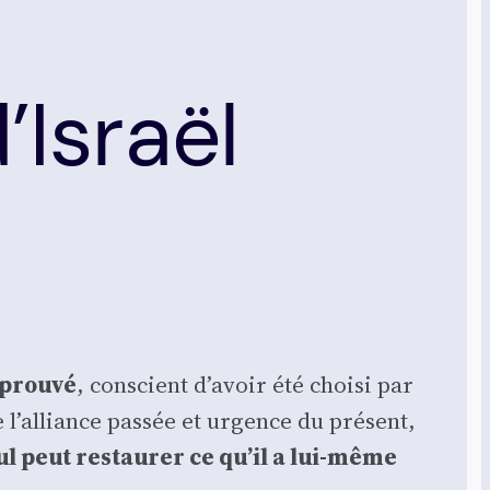
Israël
prou­vé
, conscient d’avoir été choi­si par
l’alliance pas­sée et urgence du pré­sent,
l peut res­tau­rer ce qu’il a lui-même