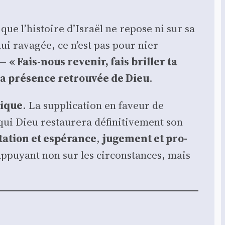
e que l’histoire d’Israël ne repose ni sur sa
hui rava­gée, ce n’est pas pour nier
é —
« Fais-nous reve­nir, fais briller ta
la pré­sence retrou­vée de Dieu
.
nique
. La sup­pli­ca­tion en faveur de
i Dieu res­tau­re­ra défi­ni­ti­ve­ment son
a­tion et espé­rance
,
juge­ment et pro­
’appuyant non sur les cir­cons­tances, mais