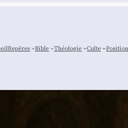
eil
Repères
Bible
Théologie
Culte
Posi­tio