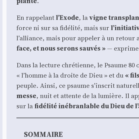
plan­té
.
En rap­pe­lant
l’Exode
, la
vigne trans­plan
force ni sur sa fidé­li­té, mais sur
l’initiat
l’alliance, mais pour appe­ler à un retour 
face, et nous serons sau­vés »
— exprime c
Dans la lec­ture chré­tienne, le Psaume 80 
« l’homme à la droite de Dieu » et du
« fi
peuple. Ain­si, ce psaume s’inscrit natu­rel
messe
, nuit et attente de la lumière. Il 
sur la
fidé­li­té inébran­lable du Dieu de l
SOMMAIRE