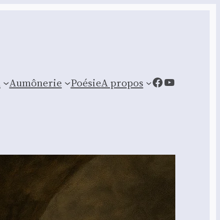
Facebook
YouTube
n
Aumônerie
Poésie
A propos