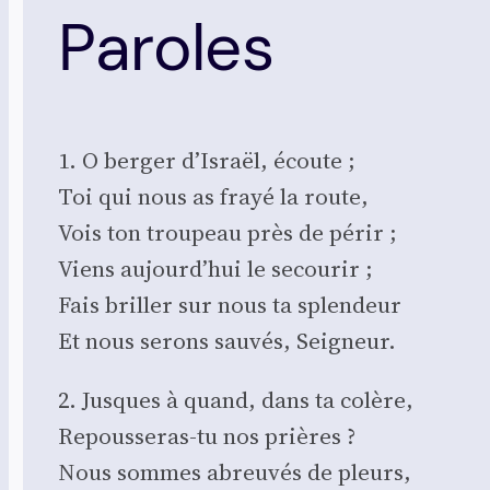
Paroles
1. O ber­ger d’Israël, écoute ;
Toi qui nous as frayé la route,
Vois ton trou­peau près de périr ;
Viens aujourd’hui le secou­rir ;
Fais briller sur nous ta splen­deur
Et nous serons sau­vés, Sei­gneur.
2. Jusques à quand, dans ta colère,
Repous­se­ras-tu nos prières ?
Nous sommes abreu­vés de pleurs,