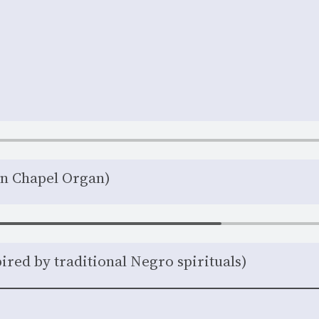
on Cha­pel Organ)
­red by tra­di­tio­nal Negro spi­ri­tuals)