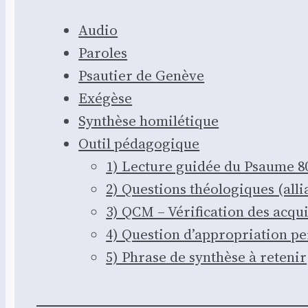
Audio
Paroles
Psau­tier de Genève
Exé­gèse
Syn­thèse homi­lé­tique
Outil péda­go­gique
1) Lec­ture gui­dée du Psaume 8
2) Ques­tions théo­lo­giques (all
3) QCM – Véri­fi­ca­tion des acqu
4) Ques­tion d’ap­pro­pria­tion pe
5) Phrase de syn­thèse à rete­nir