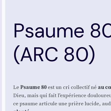
Psaume 80 
(ARC 80)
Le
Psaume 80
est un cri col­lec­tif né
au cœ
Dieu, mais qui fait l’expérience dou­lou­r
ce psaume arti­cule une prière lucide, auda