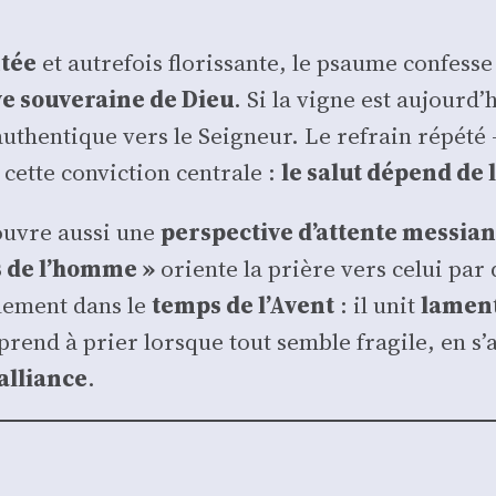
­tée
et autre­fois flo­ris­sante, le psaume confess
ive sou­ve­raine de Dieu
. Si la vigne est aujourd’
authen­tique vers le Sei­gneur. Le refrain répé­t
ette convic­tion cen­trale :
le salut dépend de 
ouvre aus­si une
pers­pec­tive d’attente mes­sia­
ls de l’homme »
oriente la prière vers celui par qu
­le­ment dans le
temps de l’Avent
: il unit
lamen­t
apprend à prier lorsque tout semble fra­gile, en s
’alliance
.