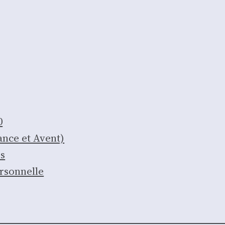
0
iance et Avent)
is
r­son­nelle