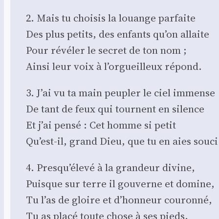
2. Mais tu choi­sis la louange par­faite
Des plus petits, des enfants qu’on allaite
Pour révé­ler le secret de ton nom ;
Ain­si leur voix à l’orgueilleux répond.
3. J’ai vu ta main peu­pler le ciel immense
De tant de feux qui tournent en silence
Et j’ai pen­sé : Cet homme si petit
Qu’est-il, grand Dieu, que tu en aies sou­ci
4. Presqu’élevé à la gran­deur divine,
Puisque sur terre il gou­verne et domine,
Tu l’as de gloire et d’honneur cou­ron­né,
Tu as pla­cé toute chose à ses pieds.