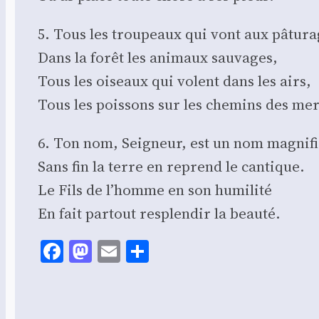
5. Tous les trou­peaux qui vont aux pâtu­ra
Dans la forêt les ani­maux sau­vages,
Tous les oiseaux qui volent dans les airs,
Tous les pois­sons sur les che­mins des mer
6. Ton nom, Sei­gneur, est un nom magni­f
Sans fin la terre en reprend le can­tique.
Le Fils de l’homme en son humi­li­té
En fait par­tout res­plen­dir la beau­té.
Facebook
Mastodon
Email
Share