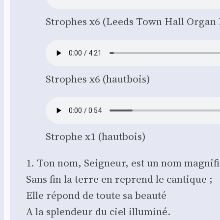
Strophes x6 (Leeds Town Hall Organ 
Strophes x6 (haut­bois)
Strophe x1 (haut­bois)
1. Ton nom, Sei­gneur, est un nom magni­f
Sans fin la terre en reprend le can­tique ;
Elle répond de toute sa beau­té
A la splen­deur du ciel illu­mi­né.