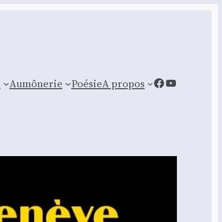
Facebook
YouTube
n
Aumônerie
Poésie
A propos