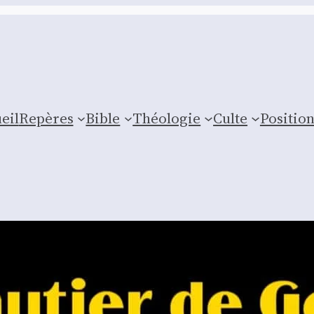
eil
Repères
Bible
Théologie
Culte
Posi­tio