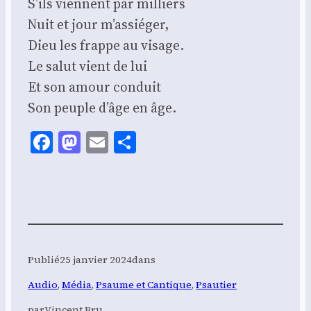
S’ils viennent par mil­liers
Nuit et jour m’assiéger,
Dieu les frappe au visage.
Le salut vient de lui
Et son amour conduit
Son peuple d’âge en âge.
Facebook
Mastodon
Email
Share
Publié
25 janvier 2024
dans
Audio
, 
Média
, 
Psaume et Cantique
, 
Psautier
par
Vincent Bru