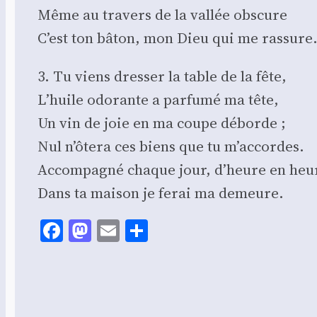
Même au tra­vers de la val­lée obs­cure
C’est ton bâton, mon Dieu qui me ras­sure
3. Tu viens dres­ser la table de la fête,
L’huile odo­rante a par­fu­mé ma tête,
Un vin de joie en ma coupe déborde ;
Nul n’ôtera ces biens que tu m’accordes.
Accom­pa­gné chaque jour, d’heure en heu
Dans ta mai­son je ferai ma demeure.
Facebook
Mastodon
Email
Share