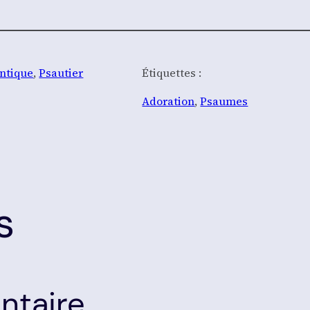
ntique
, 
Psautier
Étiquettes :
Adoration
, 
Psaumes
s
ntaire