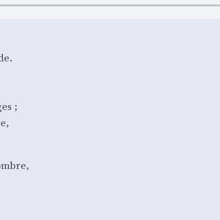
de.
es ;
e,
sombre,