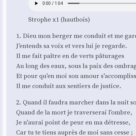
Strophe x1 (haut­bois)
1. Dieu mon ber­ger me conduit et me gar
J’entends sa voix et vers lui je regarde.
Il me fait paître en de verts pâtu­rages
Au long des eaux, sous la paix des ombrag
Et pour qu’en moi son amour s’accompliss
Il me conduit aux sen­tiers de jus­tice.
2. Quand il fau­dra mar­cher dans la nuit 
Quand de la mort je tra­ver­se­rai l’ombre,
Je n’aurai point de peur en ma détresse,
Car tu te tiens auprès de moi sans cesse ;