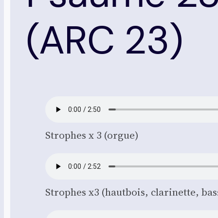
(ARC 23)
Strophes x 3 (orgue)
Strophes x3 (haut­bois, cla­ri­nette, bas