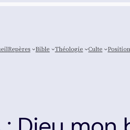
eil
Repères
Bible
Théologie
Culte
Posi­tio
: Dieu mon 