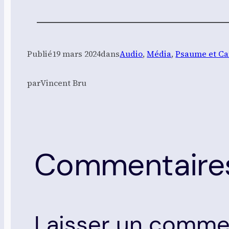
Publié
19 mars 2024
dans
Audio
, 
Média
, 
Psaume et Ca
par
Vincent Bru
Commentaire
Laisser un comme