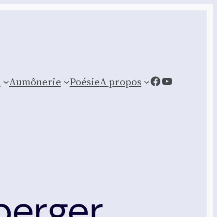
Facebook
YouTube
n
Aumônerie
Poésie
A propos
berger