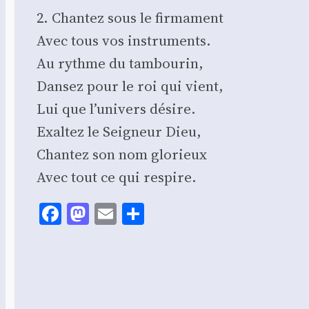
2. Chan­tez sous le fir­ma­ment
Avec tous vos ins­tru­ments.
Au rythme du tam­bou­rin,
Dan­sez pour le roi qui vient,
Lui que l’univers désire.
Exal­tez le Sei­gneur Dieu,
Chan­tez son nom glo­rieux
Avec tout ce qui res­pire.
Facebook
Mastodon
Email
Share