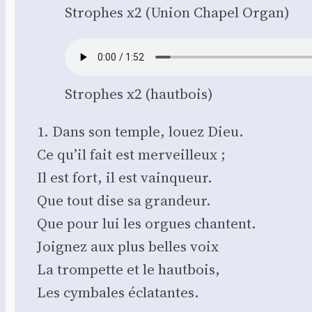
Strophes x2 (Union Cha­pel Organ)
Strophes x2 (haut­bois)
1. Dans son temple, louez Dieu.
Ce qu’il fait est mer­veilleux ;
Il est fort, il est vain­queur.
Que tout dise sa gran­deur.
Que pour lui les orgues chantent.
Joi­gnez aux plus belles voix
La trom­pette et le haut­bois,
Les cym­bales écla­tantes.