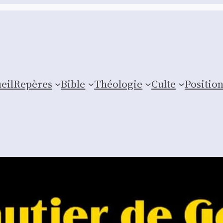
eil
Repères
Bible
Théologie
Culte
Posi­tio