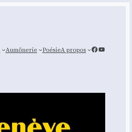
Facebook
YouTube
n
Aumônerie
Poésie
A propos