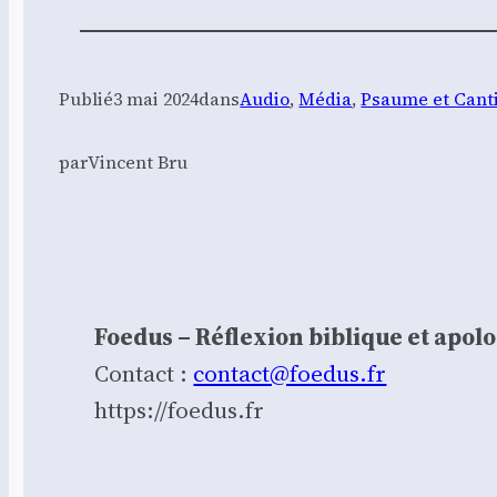
Publié
3 mai 2024
dans
Audio
, 
Média
, 
Psaume et Cant
par
Vincent Bru
Foedus – Réflexion biblique et apol
Contact :
contact@foedus.fr
https://foedus.fr⁠