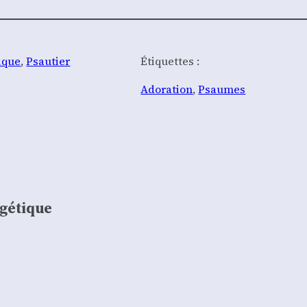
ique
, 
Psautier
Étiquettes :
Adoration
, 
Psaumes
ogétique