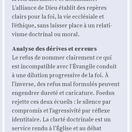
L’alliance de Dieu éta­blit des repères
clairs pour la foi, la vie ecclé­siale et
l’éthique, sans lais­ser place à un rela­ti­
visme doc­tri­nal ou moral.
Ana­lyse des dérives et erreurs
Le refus de nom­mer clai­re­ment ce qui
est incom­pa­tible avec l’Évangile conduit
à une dilu­tion pro­gres­sive de la foi. À
l’inverse, des refus mal for­mu­lés peuvent
engen­drer dure­té et cari­ca­ture. Foe­dus
rejette ces deux écueils : le silence par
com­pro­mis et l’agressivité par réflexe
iden­ti­taire. La clar­té doc­tri­nale est un
ser­vice ren­du à l’Église et au débat