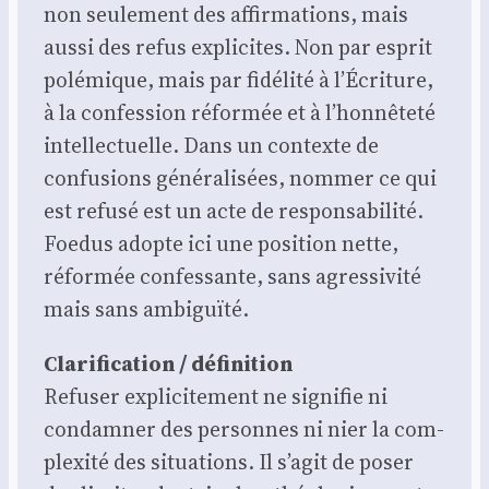
non seule­ment des affir­ma­tions, mais
aus­si des refus expli­cites. Non par esprit
polé­mique, mais par fidé­li­té à l’Écriture,
à la confes­sion réfor­mée et à l’honnêteté
intel­lec­tuelle. Dans un contexte de
confu­sions géné­ra­li­sées, nom­mer ce qui
est refu­sé est un acte de res­pon­sa­bi­li­té.
Foe­dus adopte ici une posi­tion nette,
réfor­mée confes­sante, sans agres­si­vi­té
mais sans ambi­guï­té.
Cla­ri­fi­ca­tion / défi­ni­tion
Refu­ser expli­ci­te­ment ne signi­fie ni
condam­ner des per­sonnes ni nier la com­
plexi­té des situa­tions. Il s’agit de poser