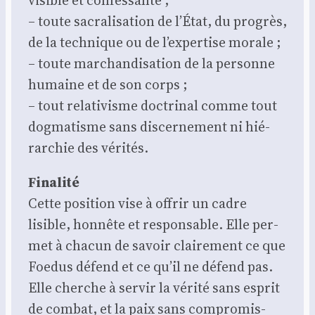
– toute sacra­li­sa­tion de l’État, du pro­grès,
de la tech­nique ou de l’expertise morale ;
– toute mar­chan­di­sa­tion de la per­sonne
humaine et de son corps ;
– tout rela­ti­visme doc­tri­nal comme tout
dog­ma­tisme sans dis­cer­ne­ment ni hié­
rar­chie des véri­tés.
Fina­li­té
Cette posi­tion vise à offrir un cadre
lisible, hon­nête et res­pon­sable. Elle per­
met à cha­cun de savoir clai­re­ment ce que
Foe­dus défend et ce qu’il ne défend pas.
Elle cherche à ser­vir la véri­té sans esprit
de com­bat, et la paix sans com­pro­mis­