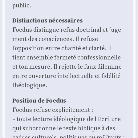
public.
Dis­tinc­tions néces­saires
Foe­dus dis­tingue refus doc­tri­nal et juge­
ment des consciences. Il refuse
l’opposition entre cha­ri­té et clar­té. Il
tient ensemble fer­me­té confes­sion­nelle
et ton mesu­ré. Il rejette le faux dilemme
entre ouver­ture intel­lec­tuelle et fidé­li­té
théo­lo­gique.
Posi­tion de Foe­dus
Foe­dus refuse expli­ci­te­ment :
– toute lec­ture idéo­lo­gique de l’Écriture
qui subor­donne le texte biblique à des
cadres cultu­rels, poli­tiques ou mili­tants ;