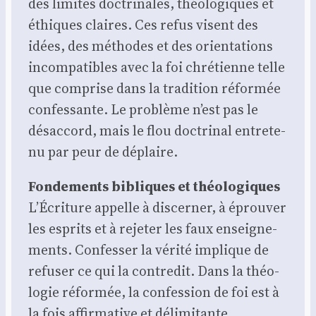
des limites doc­tri­nales, théo­lo­giques et
éthiques claires. Ces refus visent des
idées, des méthodes et des orien­ta­tions
incom­pa­tibles avec la foi chré­tienne telle
que com­prise dans la tra­di­tion réfor­mée
confes­sante. Le pro­blème n’est pas le
désac­cord, mais le flou doc­tri­nal entre­te­
nu par peur de déplaire.
Fon­de­ments bibliques et théo­lo­giques
L’Écriture appelle à dis­cer­ner, à éprou­ver
les esprits et à reje­ter les faux ensei­gne­
ments. Confes­ser la véri­té implique de
refu­ser ce qui la contre­dit. Dans la théo­
lo­gie réfor­mée, la confes­sion de foi est à
la fois affir­ma­tive et déli­mi­tante.