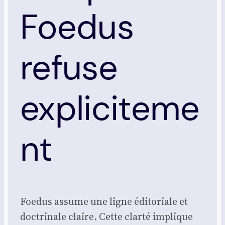
Foedus
refuse
expliciteme
nt
Foe­dus assume une ligne édi­to­riale et
doc­tri­nale claire. Cette clar­té implique