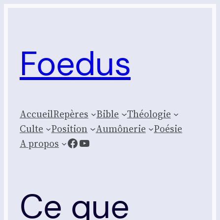
Aller
au
contenu
Foedus
Accueil
Repères
Bible
Théologie
Culte
Posi­tion
Aumônerie
Poésie
Facebook
YouTube
A propos
Ce que