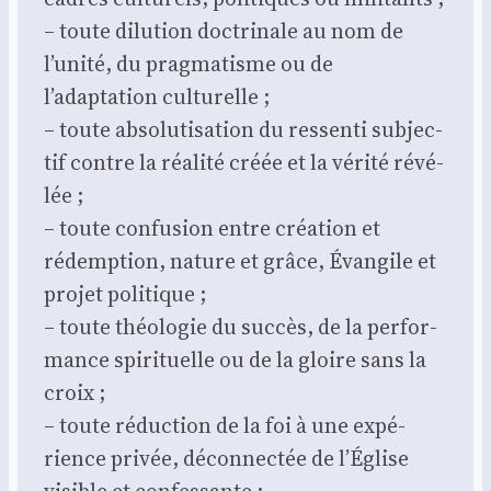
– toute dilu­tion doc­tri­nale au nom de
l’unité, du prag­ma­tisme ou de
l’adaptation cultu­relle ;
– toute abso­lu­ti­sa­tion du res­sen­ti sub­jec­
tif contre la réa­li­té créée et la véri­té révé­
lée ;
– toute confu­sion entre créa­tion et
rédemp­tion, nature et grâce, Évan­gile et
pro­jet poli­tique ;
– toute théo­lo­gie du suc­cès, de la per­for­
mance spi­ri­tuelle ou de la gloire sans la
croix ;
– toute réduc­tion de la foi à une expé­
rience pri­vée, décon­nec­tée de l’Église
visible et confes­sante ;