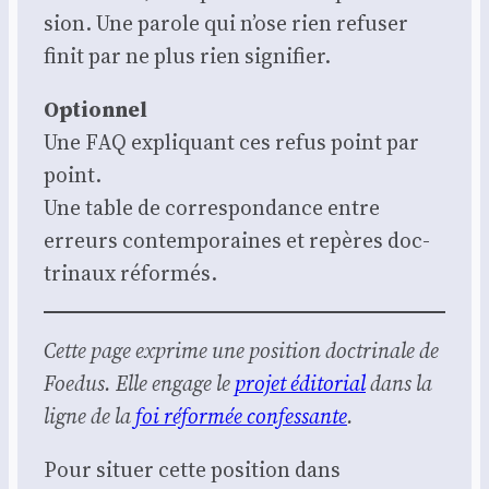
sion. Une parole qui n’ose rien refu­ser
finit par ne plus rien signi­fier.
Option­nel
Une FAQ expli­quant ces refus point par
point.
Une table de cor­res­pon­dance entre
erreurs contem­po­raines et repères doc­
tri­naux réfor­més.
Cette page exprime une posi­tion doc­tri­nale de
Foe­dus. Elle engage le
pro­jet édi­to­rial
dans la
ligne de la
foi réfor­mée confes­sante
.
Pour situer cette posi­tion dans