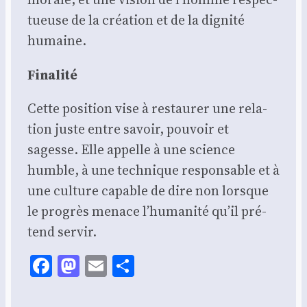
tueuse de la créa­tion et de la digni­té
humaine.
Fina­li­té
Cette posi­tion vise à res­tau­rer une rela­
tion juste entre savoir, pou­voir et
sagesse. Elle appelle à une science
humble, à une tech­nique res­pon­sable et à
une culture capable de dire non lorsque
le pro­grès menace l’humanité qu’il pré­
tend ser­vir.
Facebook
Mastodon
Email
Share