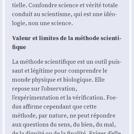
tielle. Confondre science et véri­té totale
conduit au scien­tisme, qui est une idéo­
lo­gie, non une science.
Valeur et limites de la méthode scien­ti­
fique
La méthode scien­ti­fique est un outil puis­
sant et légi­time pour com­prendre le
monde phy­sique et bio­lo­gique. Elle
repose sur l’observation,
l’expérimentation et la véri­fi­ca­tion. Foe­
dus affirme cepen­dant que cette
méthode, par nature, ne peut répondre
aux ques­tions du sens, du bien, du mal,
de la digni­té ou de la fina­li­té. Exi­ger d’elle