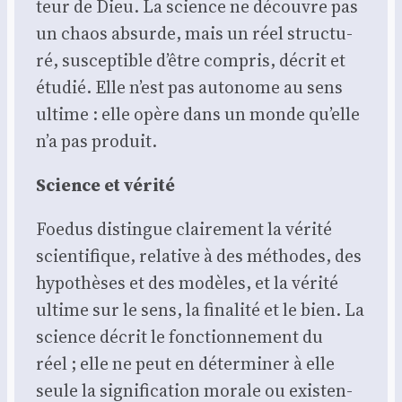
teur de Dieu. La science ne découvre pas
un chaos absurde, mais un réel struc­tu­
ré, sus­cep­tible d’être com­pris, décrit et
étu­dié. Elle n’est pas auto­nome au sens
ultime : elle opère dans un monde qu’elle
n’a pas pro­duit.
Science et véri­té
Foe­dus dis­tingue clai­re­ment la véri­té
scien­ti­fique, rela­tive à des méthodes, des
hypo­thèses et des modèles, et la véri­té
ultime sur le sens, la fina­li­té et le bien. La
science décrit le fonc­tion­ne­ment du
réel ; elle ne peut en déter­mi­ner à elle
seule la signi­fi­ca­tion morale ou exis­ten­