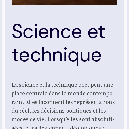
Science et
technique
La science et la tech­nique occupent une
place cen­trale dans le monde contem­po­
rain. Elles façonnent les repré­sen­ta­tions
du réel, les déci­sions poli­tiques et les
modes de vie. Lorsqu’elles sont abso­lu­ti­
sées, elles deviennent idéo­lo­giques ;