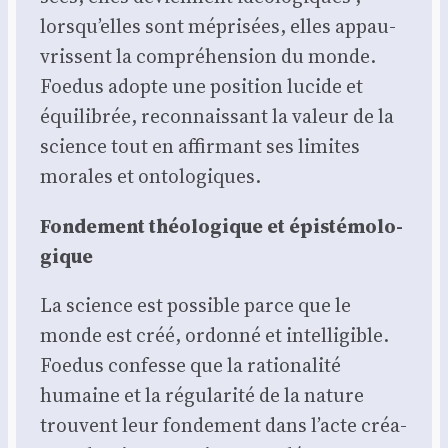
lorsqu’elles sont mépri­sées, elles appau­
vrissent la com­pré­hen­sion du monde.
Foe­dus adopte une posi­tion lucide et
équi­li­brée, recon­nais­sant la valeur de la
science tout en affir­mant ses limites
morales et onto­lo­giques.
Fon­de­ment théo­lo­gique et épis­té­mo­lo­
gique
La science est pos­sible parce que le
monde est créé, ordon­né et intel­li­gible.
Foe­dus confesse que la ratio­na­li­té
humaine et la régu­la­ri­té de la nature
trouvent leur fon­de­ment dans l’acte créa­