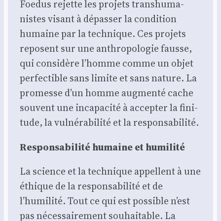
Foe­dus rejette les pro­jets trans­hu­ma­
nistes visant à dépas­ser la condi­tion
humaine par la tech­nique. Ces pro­jets
reposent sur une anthro­po­lo­gie fausse,
qui consi­dère l’homme comme un objet
per­fec­tible sans limite et sans nature. La
pro­messe d’un homme aug­men­té cache
sou­vent une inca­pa­ci­té à accep­ter la fini­
tude, la vul­né­ra­bi­li­té et la res­pon­sa­bi­li­té.
Res­pon­sa­bi­li­té humaine et humi­li­té
La science et la tech­nique appellent à une
éthique de la res­pon­sa­bi­li­té et de
l’humilité. Tout ce qui est pos­sible n’est
pas néces­sai­re­ment sou­hai­table. La