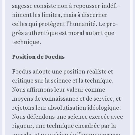
sagesse consiste non à repous­ser indé­fi­
ni­ment les limites, mais à dis­cer­ner
celles qui pro­tègent l’humanité. Le pro­
grès authen­tique est moral autant que
tech­nique.
Posi­tion de Foe­dus
Foe­dus adopte une posi­tion réa­liste et
cri­tique sur la science et la tech­nique.
Nous affir­mons leur valeur comme
moyens de connais­sance et de ser­vice, et
reje­tons leur abso­lu­ti­sa­tion idéo­lo­gique.
Nous défen­dons une science exer­cée avec
rigueur, une tech­nique enca­drée par la
morale, et une vision de l’homme res­pec­