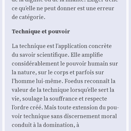
ce qu’elle ne peut don­ner est une erreur
de caté­go­rie.
Tech­nique et pou­voir
La tech­nique est l’application concrète
du savoir scien­ti­fique. Elle ampli­fie
consi­dé­ra­ble­ment le pou­voir humain sur
la nature, sur le corps et par­fois sur
l’homme lui-même. Foe­dus recon­naît la
valeur de la tech­nique lorsqu’elle sert la
vie, sou­lage la souf­france et res­pecte
l’ordre créé. Mais toute exten­sion du pou­
voir tech­nique sans dis­cer­ne­ment moral
conduit à la domi­na­tion, à