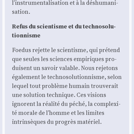
l’instrumentalisation et à la déshu­ma­ni­
sa­tion.
Refus du scien­tisme et du tech­no­so­lu­
tion­nisme
Foe­dus rejette le scien­tisme, qui pré­tend
que seules les sciences empi­riques pro­
duisent un savoir valable. Nous reje­tons
éga­le­ment le tech­no­so­lu­tion­nisme, selon
lequel tout pro­blème humain trou­ve­rait
une solu­tion tech­nique. Ces visions
ignorent la réa­li­té du péché, la com­plexi­
té morale de l’homme et les limites
intrin­sèques du pro­grès maté­riel.