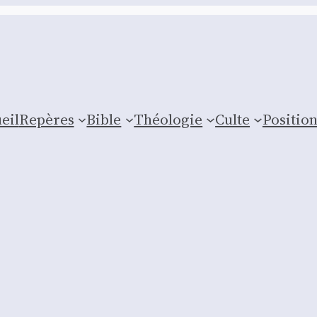
eil
Repères
Bible
Théologie
Culte
Posi­tio