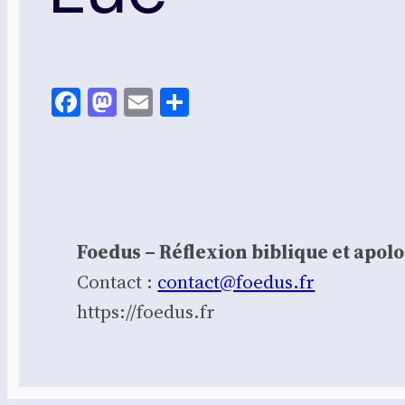
Facebook
Mastodon
Email
Share
Foedus – Réflexion biblique et apol
Contact :
contact@foedus.fr
https://foedus.fr⁠