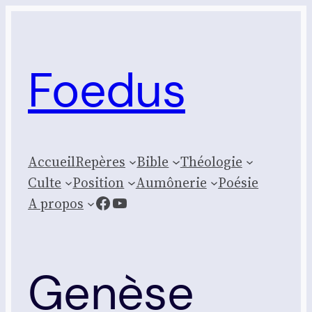
Aller
au
contenu
Foedus
Accueil
Repères
Bible
Théologie
Culte
Posi­tion
Aumônerie
Poésie
Facebook
YouTube
A propos
Genèse