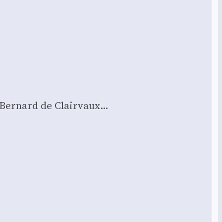
 Ber­nard de Clair­vaux…