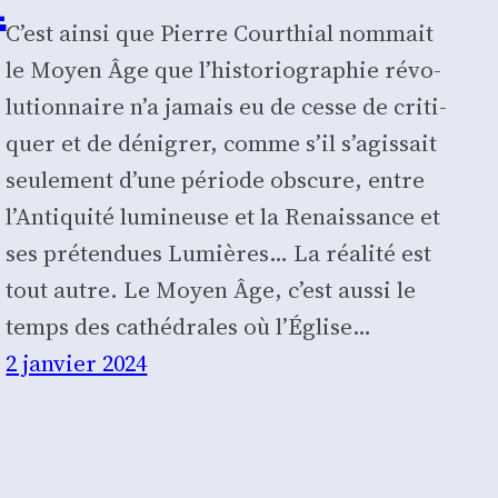
C’est ain­si que Pierre Cour­thial nom­mait
le Moyen Âge que l’his­to­rio­gra­phie révo­
lu­tion­naire n’a jamais eu de cesse de cri­ti­
quer et de déni­grer, comme s’il s’a­gis­sait
seule­ment d’une période obs­cure, entre
l’An­ti­qui­té lumi­neuse et la Renais­sance et
ses pré­ten­dues Lumières… La réa­li­té est
tout autre. Le Moyen Âge, c’est aus­si le
temps des cathé­drales où l’É­glise…
2 janvier 2024