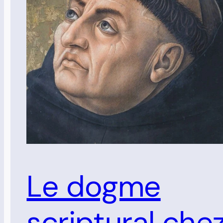
Le dogme
scriptural che