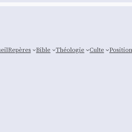
eil
Repères
Bible
Théologie
Culte
Posi­tio