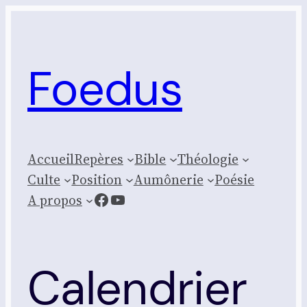
Aller
au
contenu
Foedus
Accueil
Repères
Bible
Théologie
Culte
Posi­tion
Aumônerie
Poésie
Facebook
YouTube
A propos
Calendrier