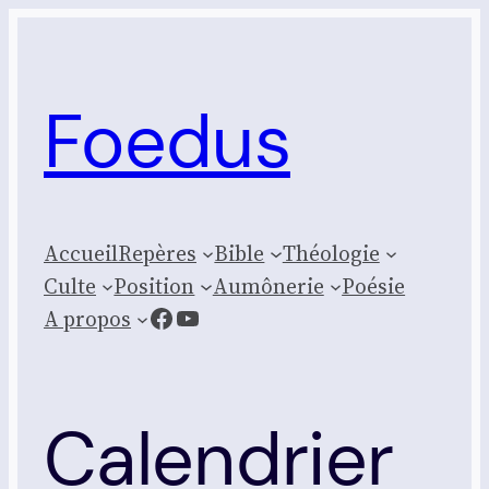
Aller
au
contenu
Foedus
Accueil
Repères
Bible
Théologie
Culte
Posi­tion
Aumônerie
Poésie
Facebook
YouTube
A propos
Calendrier