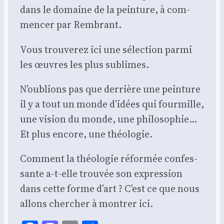
dans le domaine de la pein­ture, à com­
men­cer par Rem­brant.
Vous trou­ve­rez ici une sélec­tion par­mi
les œuvres les plus sublimes.
N’ou­blions pas que der­rière une pein­ture
il y a tout un monde d’i­dées qui four­mille,
une vision du monde, une phi­lo­so­phie…
Et plus encore, une théo­lo­gie.
Com­ment la théo­lo­gie réfor­mée confes­
sante a‑t-elle trou­vée son expres­sion
dans cette forme d’art ? C’est ce que nous
allons cher­cher à mon­trer ici.