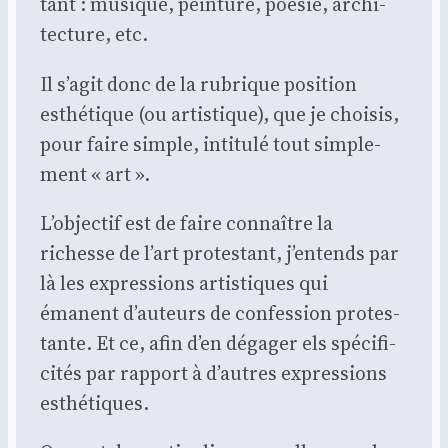
tant : musique, pein­ture, poé­sie, archi­
tec­ture, etc.
Il s’a­git donc de la rubrique posi­tion
esthé­tique (ou artis­tique), que je choi­sis,
pour faire simple, inti­tu­lé tout sim­ple­
ment « art ».
L’ob­jec­tif est de faire connaître la
richesse de l’art pro­tes­tant, j’en­tends par
là les expres­sions artis­tiques qui
émanent d’au­teurs de confes­sion pro­tes­
tante. Et ce, afin d’en déga­ger els spé­ci­fi­
ci­tés par rap­port à d’autres expres­sions
esthé­tiques.