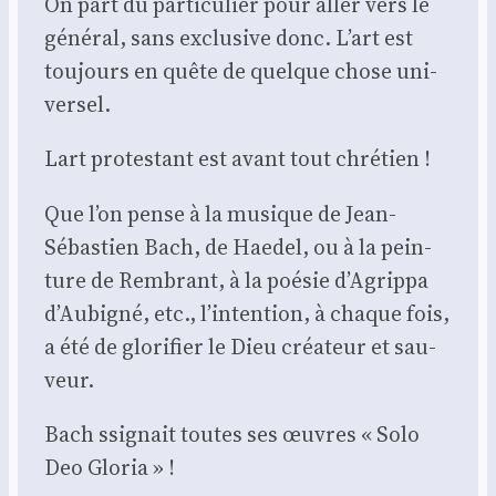
On part du par­ti­cu­lier pour aller vers le
géné­ral, sans exclu­sive donc. L’art est
tou­jours en quête de quelque chose uni­
ver­sel.
Lart pro­tes­tant est avant tout chré­tien !
Que l’on pense à la musique de Jean-
Sébas­tien Bach, de Hae­del, ou à la pein­
ture de Rem­brant, à la poé­sie d’A­grip­pa
d’Au­bi­gné, etc., l’in­ten­tion, à chaque fois,
a été de glo­ri­fier le Dieu créa­teur et sau­
veur.
Bach ssi­gnait toutes ses œuvres « Solo
Deo Glo­ria » !